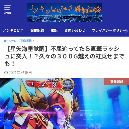
MENU
ノンキとは？
稼働記録
雑記
お問い合わせ
プライバシーポリシー
HOME
稼働記録
【星矢海皇覚醒】不屈追ってたら直撃ラッシ
ュに突入！？久々の３００G越えの虹乗せまで
も！
2021年8月5日
稼働記録