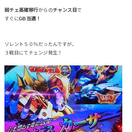
弱チェ高確移行
からの
チャンス目
で
すぐに
GB当選！
ソレント５０％だったんですが、
３戦目にてチェンジ発生！