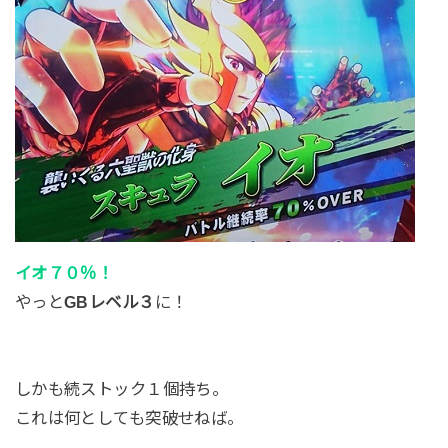
イオ７０％！
やっと
GBレベル３
に！
しかも続ストック１個持ち。
これは何としても突破せねば。