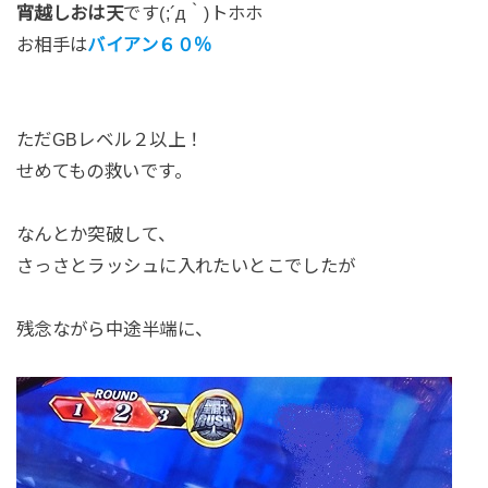
宵越しおは天
です(;´д｀)トホホ
お相手は
バイアン６０％
ただGBレベル２以上！
せめてもの救いです。
なんとか突破して、
さっさとラッシュに入れたいとこでしたが
残念ながら中途半端に、