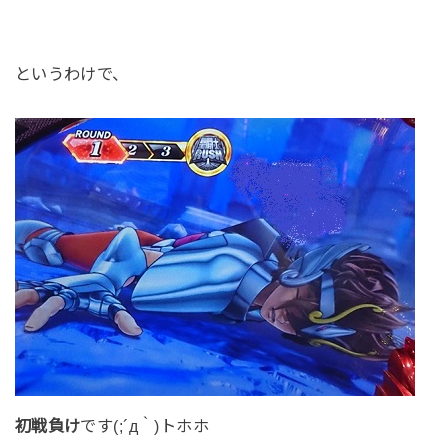
というわけで、
初戦負け
です(;´д｀)トホホ