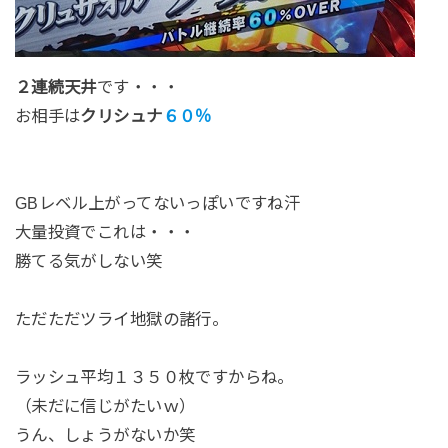
２連続天井
です・・・
お相手は
クリシュナ
６０％
GBレベル上がってないっぽいですね汗
大量投資でこれは・・・
勝てる気がしない笑
ただただツライ地獄の諸行。
ラッシュ平均１３５０枚ですからね。
（未だに信じがたいｗ）
うん、しょうがないか笑