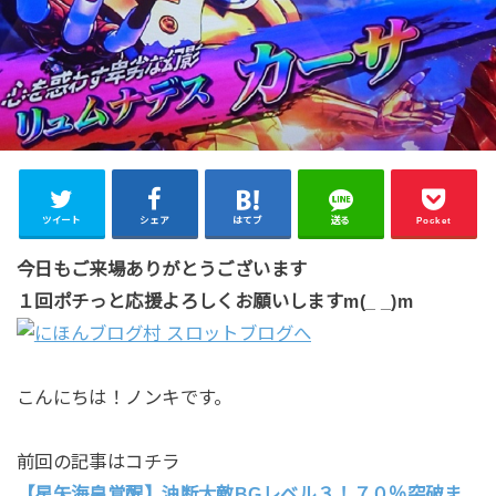
ツイート
シェア
はてブ
送る
Pocket
今日もご来場ありがとうございます
１回ポチっと応援よろしくお願いしますm(_ _)m
こんにちは！ノンキです。
前回の記事はコチラ
【星矢海皇覚醒】油断大敵BGレベル３！７０％突破ま