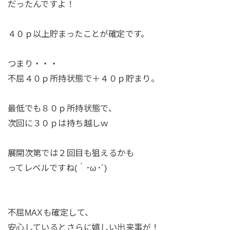
だったんですよ！
４０ｐ以上貯まったことが確定です。
つまり・・・
不屈４０ｐ所持状態で＋４０ｐ貯まり。
最低でも８０ｐ所持状態で、
次回に３０ｐは持ち越しｗ
展開次第では２回目も狙えるかも
ってレベルですね(｀･ω･´)
不屈MAXも確定して、
安心しているとさらに嬉しい出来事が！