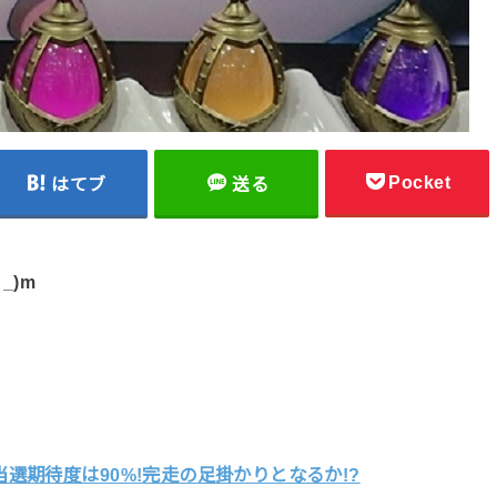
Pocket
はてブ
送る
_)m
選期待度は90%!完走の足掛かりとなるか!?