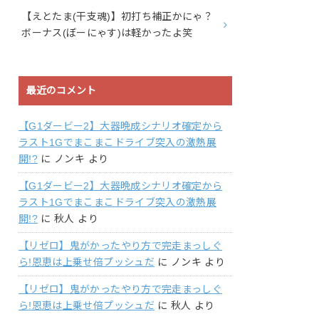
【えとたま(干支魂)】初打ち補正かにゃ？
ボーナス(ぼーにゃす)は軽かったよ笑
最近のコメント
【G1ダービー2】大器晩成シナリオ確定から
ラスト1Gでまこまこドライブ突入の激熱展
開!?
に
ノンキ
より
【G1ダービー2】大器晩成シナリオ確定から
ラスト1Gでまこまこドライブ突入の激熱展
開!?
に
秋人
より
【リゼロ】鬼がかったやり方で完走まっしぐ
ら!恩恵は上乗せ倍プッシュだ
に
ノンキ
より
【リゼロ】鬼がかったやり方で完走まっしぐ
ら!恩恵は上乗せ倍プッシュだ
に
秋人
より