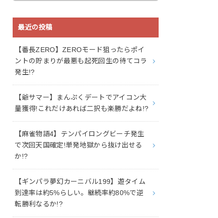
最近の投稿
【番長ZERO】ZEROモード狙ったらポイ
ントの貯まりが最悪も起死回生の待てコラ
発生!?
【爺サマー】まんぷくデートでアイコン大
量獲得!これだけあれば二択も楽勝だよね!?
【麻雀物語4】テンパイロングビーチ発生
で次回天国確定!単発地獄から抜け出せる
か!?
【ギンパラ夢幻カーニバル199】遊タイム
到達率は約5%らしい。継続率約80%で逆
転勝利なるか!?