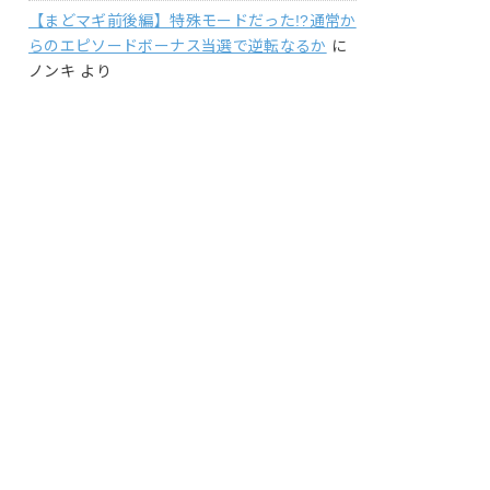
【まどマギ前後編】特殊モードだった!?通常か
らのエピソードボーナス当選で逆転なるか
に
ノンキ
より