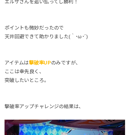
エルザさんを追い払ってし勝利！
ポイントも微妙だったので
天井回避できて助かりました(｀･ω･´)
アイテムは
撃破率UP
のみですが、
ここは幸先良く、
突破したいところ。
撃破率アップチャレンジの結果は、