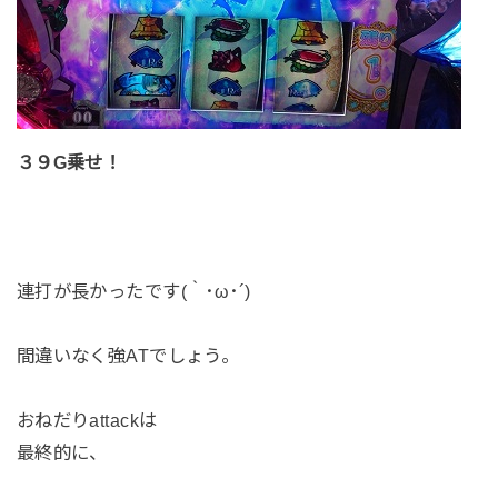
３９G乗せ！
連打が長かったです(｀･ω･´)
間違いなく強ATでしょう。
おねだりattackは
最終的に、