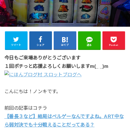
ツイート
シェア
はてブ
送る
Pocket
今日もご来場ありがとうございます
１回ポチっと応援よろしくお願いしますm(_ _)m
こんにちは！ノンキです。
前回の記事はコチラ
【番長３など】結局はベルゲーなんですよね。ART中な
ら弱対決でも十分戦えることだってある？