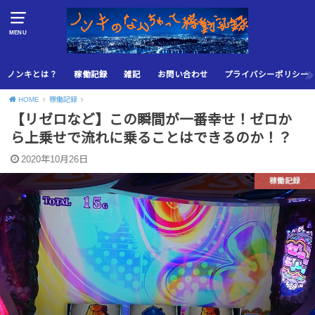
MENU
ノンキとは？
稼働記録
雑記
お問い合わせ
プライバシーポリシー
HOME
稼働記録
【リゼロなど】この瞬間が一番幸せ！ゼロか
ら上乗せで流れに乗ることはできるのか！？
2020年10月26日
稼働記録