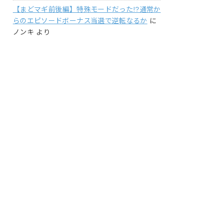
【まどマギ前後編】特殊モードだった!?通常か
らのエピソードボーナス当選で逆転なるか
に
ノンキ
より