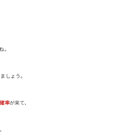
、
ね。
きましょう。
確率
が来て、
。