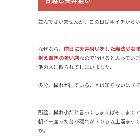
宵越し天井狙い
並んではいませんが、この日は朝イチから
なぜなら、
前日に天井狙いをした魔法少女
据え置きの多い店
なので行けると思ってい
他の人に取られてしまいました。
多分、穢れが出ていることは知らないはず
所詮、穢れ小だと言ってしまえばそこまで
朝イチ座った台が穢れが７０ｐ以上溜まっ
か。