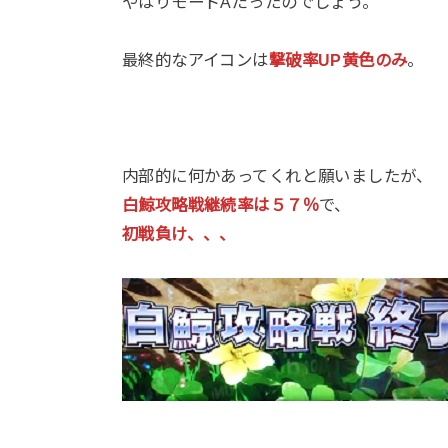
やはりモードAだったのでしょう。
最終的なアイコンは
撃破率UP黄色のみ
。
内部的に何かあってくれと願いましたが、
白鯨攻略戦継続率は５７％
で、
初戦負け、、、