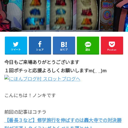
ツイート
シェア
はてブ
送る
Pocket
今日もご来場ありがとうございます
１回ポチっと応援よろしくお願いしますm(_ _)m
こんにちは！ノンキです
前回の記事はコチラ
【番長３など】修学旅行を伸ばすのは轟大寺での対決勝