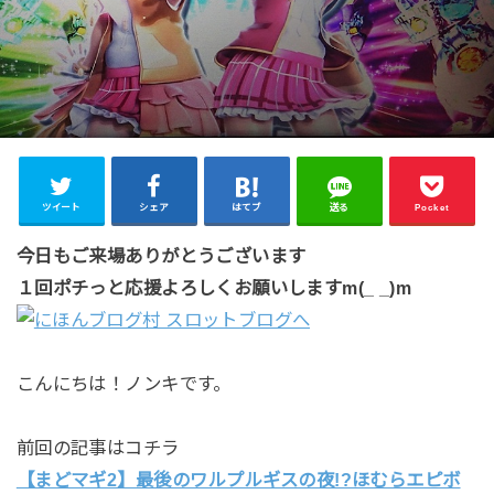
ツイート
シェア
はてブ
送る
Pocket
今日もご来場ありがとうございます
１回ポチっと応援よろしくお願いしますm(_ _)m
こんにちは！ノンキです。
前回の記事はコチラ
【まどマギ2】最後のワルプルギスの夜!?ほむらエピボ