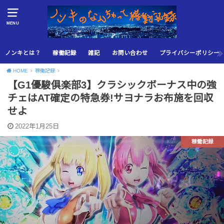
MENU
ノンキとは？
稼働記録
雑記
お問い合わせ
プライバシーポリシー
HOME
稼働記録
【G1優駿俱楽部3】クラシックボーナス中の強
チェはAT確定の特急券!サヨナラお布施を回収
せよ
2022年1月25日
稼働記録