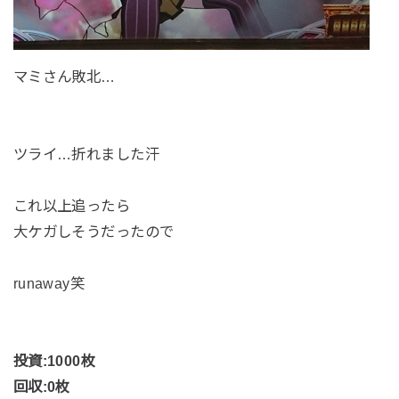
マミさん敗北…
ツライ…折れました汗
これ以上追ったら
大ケガしそうだったので
runaway笑
投資:1000枚
回収:0枚