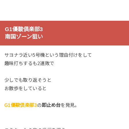
G1優駿俱楽部3
南国ゾーン狙い
サヨナラ近い5号機という理由付けをして
趣味打ちするも2連敗で
少しでも取り返そうと
お散歩をしていると
G1優駿倶楽部3
の
即止め台
を発見。