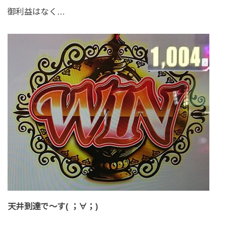
御利益はなく…
天井到達で～す( ；∀；)