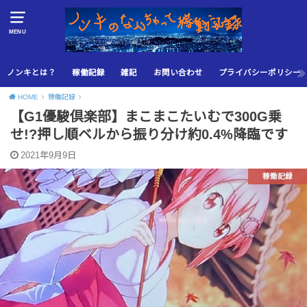
MENU
ノンキとは？
稼働記録
雑記
お問い合わせ
プライバシーポリシー
HOME
稼働記録
【G1優駿倶楽部】まこまこたいむで300G乗
せ!?押し順ベルから振り分け約0.4%降臨です
2021年9月9日
稼働記録