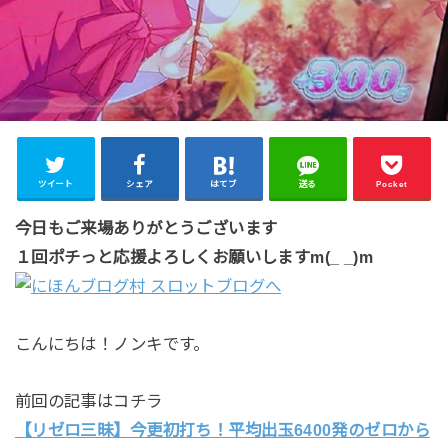
ツイート
シェア
はてブ
送る
Pocket
今日もご来場ありがとうございます
１回ポチっと応援よろしくお願いしますm(_ _)m
こんにちは！ノンキです。
前回の記事はコチラ
【リゼロ三昧】今更初打ち！平均出玉6400発のゼロから