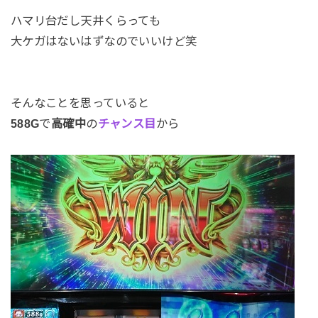
ハマリ台だし天井くらっても
大ケガはないはずなのでいいけど笑
そんなことを思っていると
588G
で
高確中
の
チャンス目
から