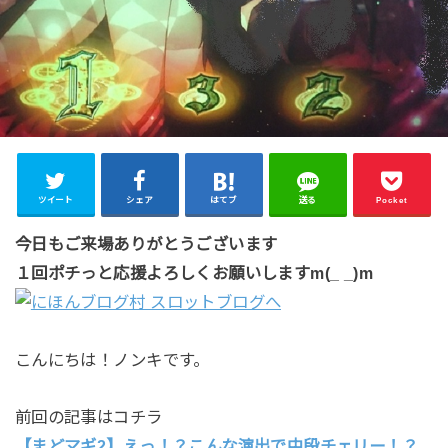
ツイート
シェア
はてブ
送る
Pocket
今日もご来場ありがとうございます
１回ポチっと応援よろしくお願いしますm(_ _)m
こんにちは！ノンキです。
前回の記事はコチラ
【まどマギ2】えっ！？こんな演出で中段チェリー！？