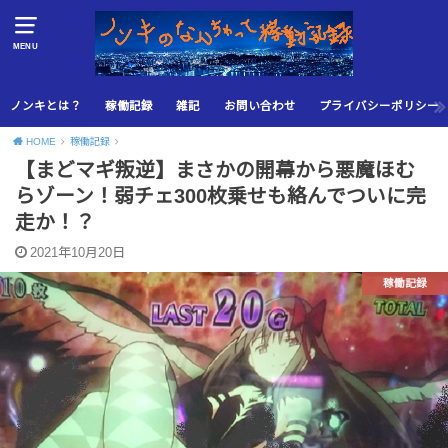
MENU
ノンキとは？
稼働記録
雑記
お問い合わせ
プライバシーポリシー
HOME
稼働記録
【まどマギ叛逆】まさかの開幕から悪魔ほむ
らゾーン！弱チェ300枚乗せも絡んでついに完
走か！？
2021年10月20日
稼働記録