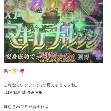
紫
・
黄
・
赤
これならワンチャン2つ貰えそうですね。
↑ほむほむ成功確信犯
ほむらvsマミが貰えれば