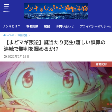
MENU
ノンキとは？
稼働記録
雑記
お問い合わせ
プライバシーポリシー
HOME
稼働記録
【まどマギ叛逆】謎当たり発生!嬉しい誤算の
連続で勝利を掴めるか!?
2022年2月15日
稼働記録