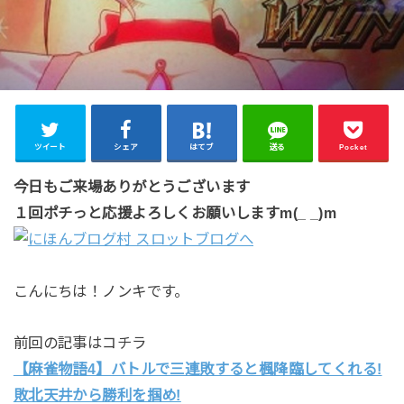
ツイート
シェア
はてブ
送る
Pocket
今日もご来場ありがとうございます
１回ポチっと応援よろしくお願いしますm(_ _)m
こんにちは！ノンキです。
前回の記事はコチラ
【麻雀物語4】バトルで三連敗すると楓降臨してくれる!
敗北天井から勝利を掴め!