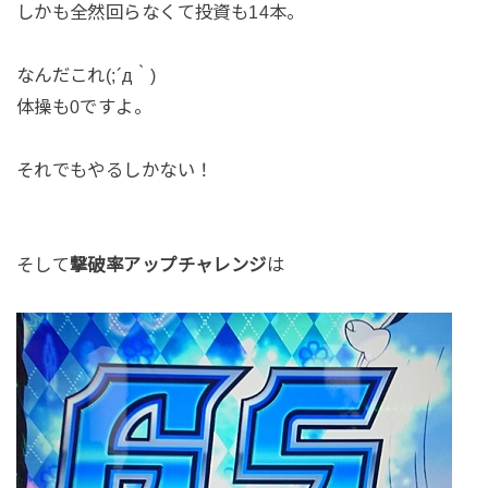
しかも全然回らなくて投資も14本。
なんだこれ(;´д｀)
体操も0ですよ。
それでもやるしかない！
そして
撃破率アップチャレンジ
は