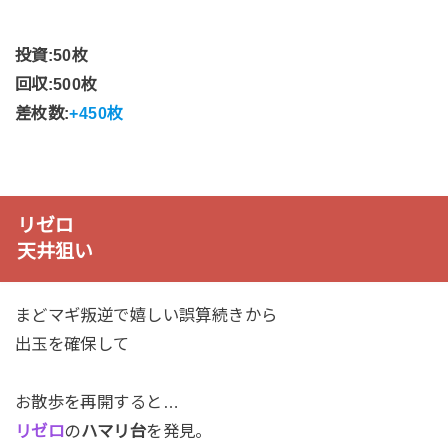
投資:50枚
回収:500枚
差枚数:
+450枚
リゼロ
天井狙い
まどマギ叛逆で嬉しい誤算続きから
出玉を確保して
お散歩を再開すると…
リゼロ
の
ハマリ台
を発見。