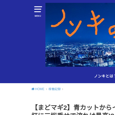
MENU
ノンキとは
HOME
稼働記録
【まどマギ2】青カットから