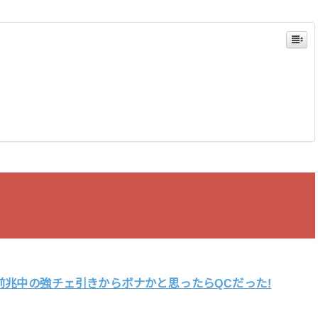
エ
前兆中の強チェ引きからボナかと思ったらQCだった!