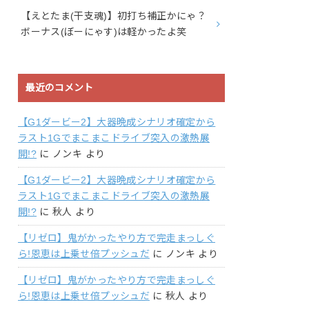
【えとたま(干支魂)】初打ち補正かにゃ？
ボーナス(ぼーにゃす)は軽かったよ笑
最近のコメント
【G1ダービー2】大器晩成シナリオ確定から
ラスト1Gでまこまこドライブ突入の激熱展
開!?
に
ノンキ
より
【G1ダービー2】大器晩成シナリオ確定から
ラスト1Gでまこまこドライブ突入の激熱展
開!?
に
秋人
より
【リゼロ】鬼がかったやり方で完走まっしぐ
ら!恩恵は上乗せ倍プッシュだ
に
ノンキ
より
【リゼロ】鬼がかったやり方で完走まっしぐ
ら!恩恵は上乗せ倍プッシュだ
に
秋人
より