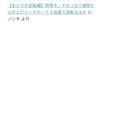
【まどマギ前後編】特殊モードだった!?通常か
らのエピソードボーナス当選で逆転なるか
に
ノンキ
より