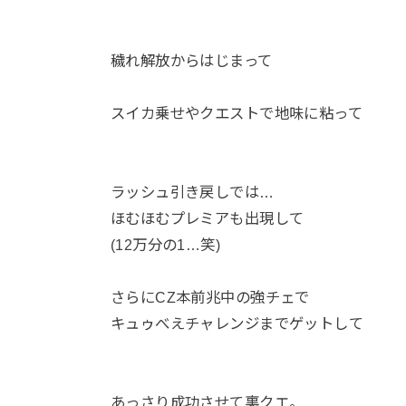
穢れ解放からはじまって
スイカ乗せやクエストで地味に粘って
ラッシュ引き戻しでは…
ほむほむプレミアも出現して
(12万分の1…笑)
さらにCZ本前兆中の強チェで
キュゥべえチャレンジまでゲットして
あっさり成功させて裏クエ。