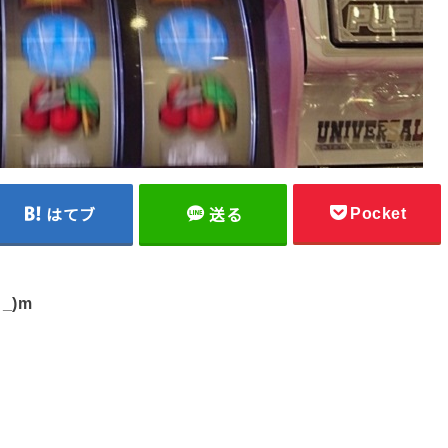
Pocket
はてブ
送る
_)m