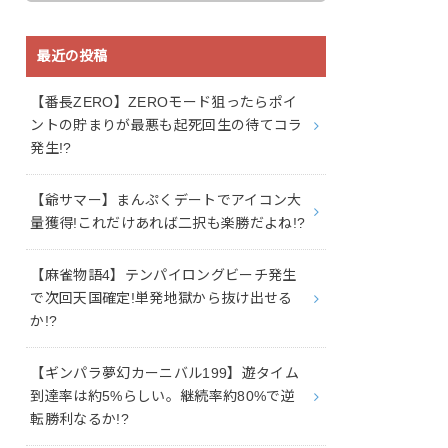
最近の投稿
【番長ZERO】ZEROモード狙ったらポイ
ントの貯まりが最悪も起死回生の待てコラ
発生!?
【爺サマー】まんぷくデートでアイコン大
量獲得!これだけあれば二択も楽勝だよね!?
【麻雀物語4】テンパイロングビーチ発生
で次回天国確定!単発地獄から抜け出せる
か!?
【ギンパラ夢幻カーニバル199】遊タイム
到達率は約5%らしい。継続率約80%で逆
転勝利なるか!?