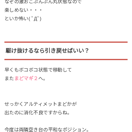
なぞの激おこぷんぷん丸状態なので
楽しめない・・・
といか怖い( ﾟДﾟ)
駆け抜けるなら引き戻せばいい？
早くもボコボコ状態で移動して
また
まどマギ２
へ。
せっかくアルティメットまどかが
出たのに消化不良ですからね。
今度は両隣空き台の平和なポジション。