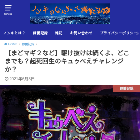
MENU
ノンキとは？
稼働記録
雑記
お問い合わせ
プライバシーポリシー
HOME
稼働記録
【まどマギ２など】駆け抜けは続くよ、どこ
までも？起死回生のキュゥべえチャレンジ
か？
2021年6月3日
稼働記録