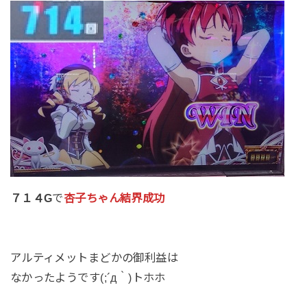
７１４G
で
杏子ちゃん結界成功
アルティメットまどかの御利益は
なかったようです(;´д｀)トホホ