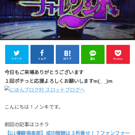
ツイート
シェア
はてブ
送る
Pocket
今日もご来場ありがとうございます
１回ポチっと応援よろしくお願いしますm(_ _)m
こんにちは！ノンキです。
前回の記事はコチラ
【G1優駿俱楽部】成功報酬は３桁乗せ！？ファンファー