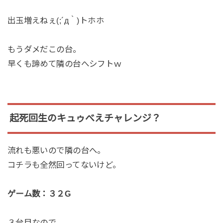
出玉増えねぇ(;´д｀)トホホ
もうダメだこの台。
早くも諦めて隣の台へシフトｗ
起死回生のキュゥべえチャレンジ？
流れも悪いので隣の台へ。
コチラも全然回ってないけど。
ゲーム数：３２G
３台目なので、