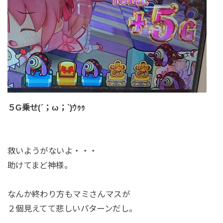
５G乗せ(´；ω；`)ｳｩｩ
救いようがないよ・・・
助けてまど神様。
なんか終わり方もマミさんマスが
２個見えてて悲しいパターンだし。