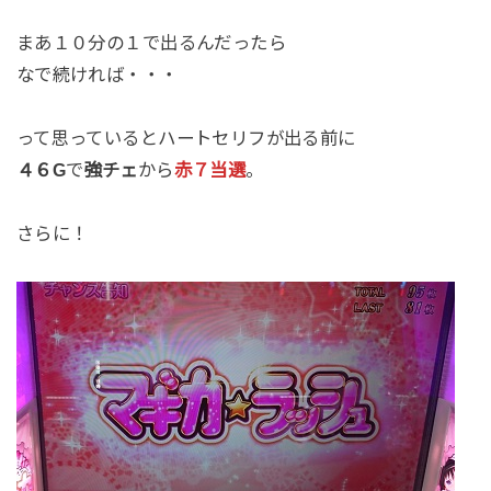
まあ１０分の１で出るんだったら
なで続ければ・・・
って思っているとハートセリフが出る前に
４６G
で
強チェ
から
赤７当選
。
さらに！