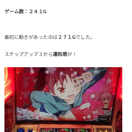
ゲーム数：２４１G
最初に動きがあったのは
２７１G
でした。
ステップアップ３から
違和感
が！