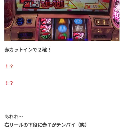
赤カットインで２確！
！？
！？
あれれ～
右リールの下段に赤７がテンパイ（笑）