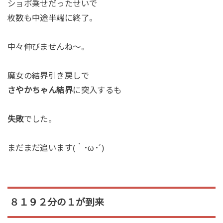
ショボ乗せだったせいで
枚数も中途半端に終了。
中々伸びませんね～。
魔女の結界引き戻しで
さやかちゃん結界
に突入するも
失敗
でした。
まだまだ追います(｀･ω･´)
８１９２分の１が到来