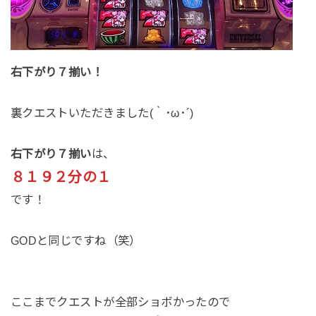
右下がり７揃い！
裏クエストいただきました(｀･ω･´)
右下がり７揃い
は、
８１９２分の１
です！
GODと同じですね（笑）
ここまでクエストが全部ショボかったので