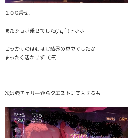
１０G乗せ。
またショボ乗せでした(;´д｀)トホホ
せっかくのほむほむ結界の恩恵でしたが
まったく活かせず（汗）
次は
強チェリーからクエスト
に突入するも