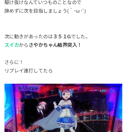
駆け抜けなんていつものことなので
諦めずに次を目指しましょう(｀･ω･´)
次に動きがあったのは
３５１G
でした。
スイカ
から
さやかちゃん結界突入！
さらに！
リプレイ連打してたら