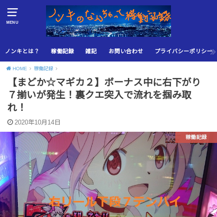
MENU
ノンキとは？
稼働記録
雑記
お問い合わせ
プライバシーポリシー
HOME
稼働記録
【まどか☆マギカ２】ボーナス中に右下がり
７揃いが発生！裏クエ突入で流れを掴み取
れ！
2020年10月14日
稼働記録