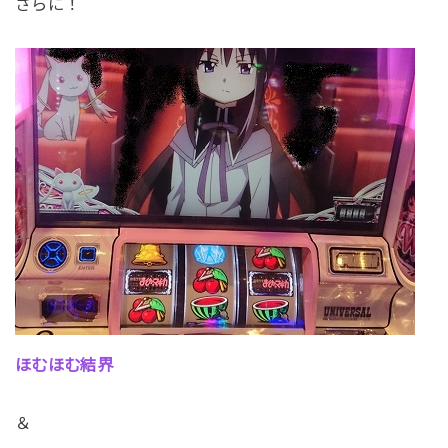
さらに！
ほむほむ結界
＆