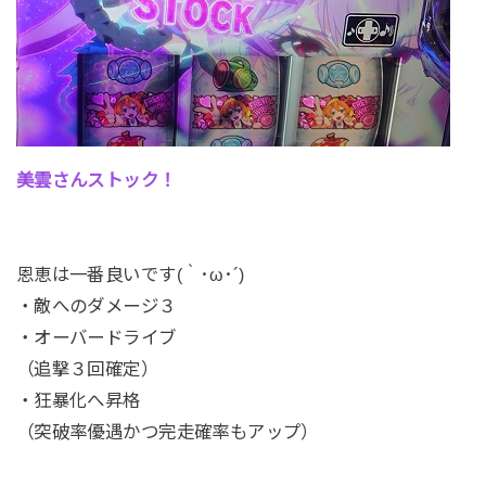
美雲さんストック！
恩恵は一番良いです(｀･ω･´)
・敵へのダメージ３
・オーバードライブ
（追撃３回確定）
・狂暴化へ昇格
（突破率優遇かつ完走確率もアップ）