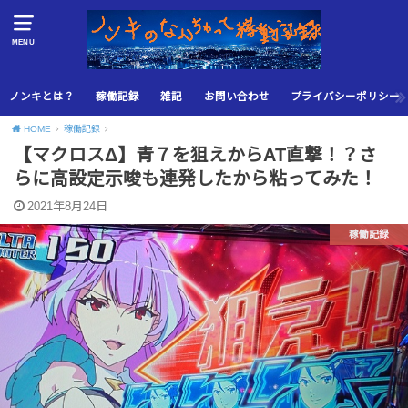
MENU
ノンキとは？
稼働記録
雑記
お問い合わせ
プライバシーポリシー
HOME
稼働記録
【マクロスΔ】青７を狙えからAT直撃！？さ
らに高設定示唆も連発したから粘ってみた！
2021年8月24日
稼働記録