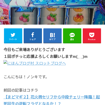
ツイート
シェア
はてブ
送る
Pocket
今日もご来場ありがとうございます
１回ポチっと応援よろしくお願いしますm(_ _)m
こんにちは！ノンキです。
前回の記事はコチラ
【まどマギ２】花火柄セリフから中段チェリー降臨！起
死回生の逆転フラグとなるか！？