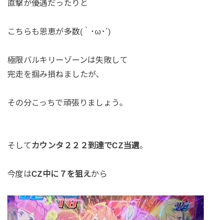
直撃が優遇だったりと
こちらも恩恵が多数(｀･ω･´)
極限バルキリーゾーンは失敗して
完走を掴み損ねましたが、
その分こっちで頑張りましょう。
そして
カウンタ２２２到達でCZ当選
。
今度は
CZ中に７を狙え
から