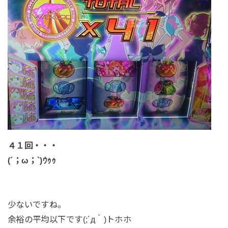
４１回・・・
(´；ω；`)ｳｩｩ
少ないですね。
余裕の平均以下です(;´д｀)トホホ