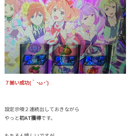
７揃い成功(｀･ω･´)
設定示唆２連続出しておきながら
やっと
初AT獲得
です。
もちろん嬉しいですが