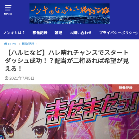
MENU
ノンキとは？
稼働記録
雑記
お問い合わせ
プライバシーポリシー
HOME
稼働記録
【ハルヒなど】ハレ晴れチャンスでスタート
ダッシュ成功！？配当が二桁あれば希望が見
える！
2021年7月5日
稼働記録