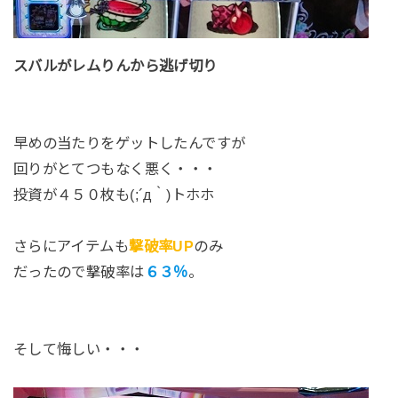
スバルがレムりんから逃げ切り
早めの当たりをゲットしたんですが
回りがとてつもなく悪く・・・
投資が４５０枚も(;´д｀)トホホ
さらにアイテムも
撃破率UP
のみ
だったので撃破率は
６３％
。
そして悔しい・・・