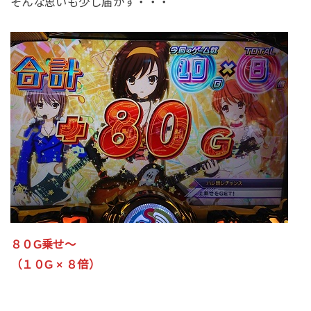
そんな思いも少し届かず・・・
８０G乗せ～
（１０G × ８倍）