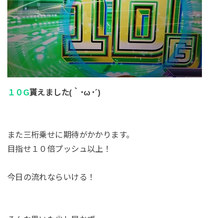
１０G
貰えました(｀･ω･´)
また三桁乗せに期待がかかります。
目指せ１０倍プッシュ以上！
今日の流れならいける！