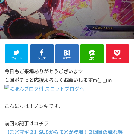
ツイート
シェア
はてブ
送る
Pocket
今日もご来場ありがとうございます
１回ポチっと応援よろしくお願いしますm(_ _)m
こんにちは！ノンキです。
前回の記事はコチラ
【まどマギ２】SU5からまどか登場！２回目の穢れ解