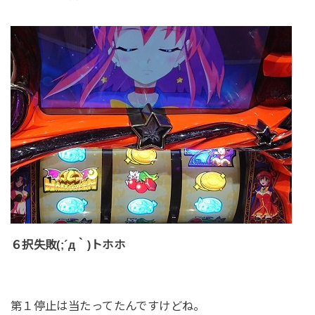
６択失敗(;´д｀)トホホ
第１停止は当たってたんですけどね。