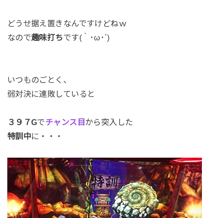
どうせ据え置きなんですけどねｗ
なので
趣味打ち
です(｀･ω･´)
いつものごとく、
弱対決に連敗していると
３９７G
で
チャンス目
から突入した
特訓中
に・・・