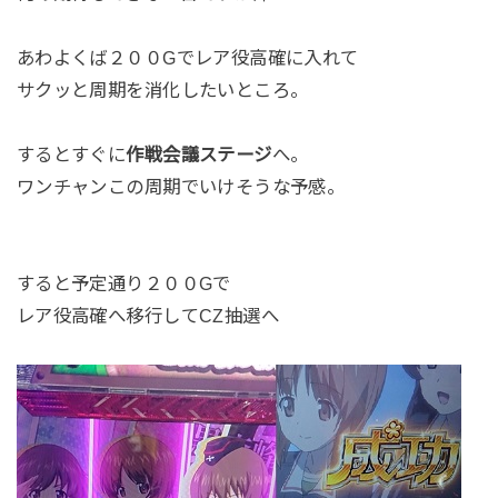
あわよくば２００Gでレア役高確に入れて
サクッと周期を消化したいところ。
するとすぐに
作戦会議ステージ
へ。
ワンチャンこの周期でいけそうな予感。
すると予定通り２００Gで
レア役高確へ移行してCZ抽選へ