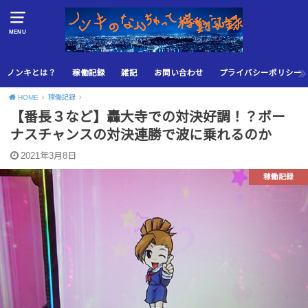
MENU
ノンキとは？
稼働記録
雑記
お問い合わせ
プライバシーポリシー
HOME
稼働記録
【番長３など】轟大寺での対決好調！？ボー
ナスチャンスの対決連勝で波に乗れるのか
2021年3月8日
稼働記録