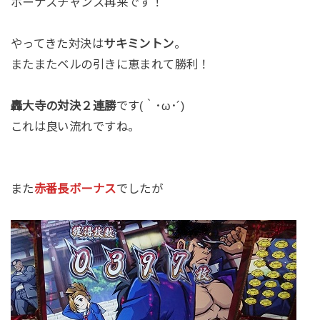
ボーナスチャンス再来です！
やってきた対決は
サキミントン
。
またまたベルの引きに恵まれて勝利！
轟大寺の対決２連勝
です(｀･ω･´)
これは良い流れですね。
また
赤番長ボーナス
でしたが