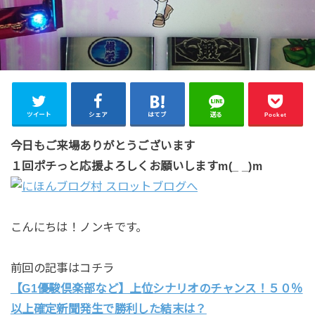
ツイート
シェア
はてブ
送る
Pocket
今日もご来場ありがとうございます
１回ポチっと応援よろしくお願いしますm(_ _)m
こんにちは！ノンキです。
前回の記事はコチラ
【G1優駿倶楽部など】上位シナリオのチャンス！５０％
以上確定新聞発生で勝利した結末は？